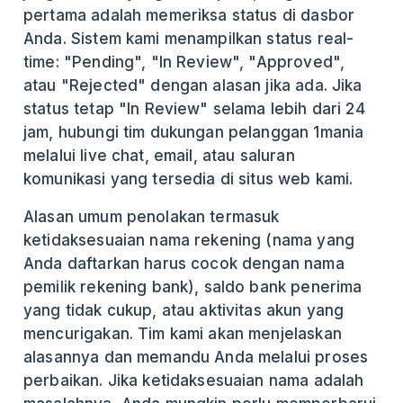
pertama adalah memeriksa status di dasbor
Anda. Sistem kami menampilkan status real-
time: "Pending", "In Review", "Approved",
atau "Rejected" dengan alasan jika ada. Jika
status tetap "In Review" selama lebih dari 24
jam, hubungi tim dukungan pelanggan 1mania
melalui live chat, email, atau saluran
komunikasi yang tersedia di situs web kami.
Alasan umum penolakan termasuk
ketidaksesuaian nama rekening (nama yang
Anda daftarkan harus cocok dengan nama
pemilik rekening bank), saldo bank penerima
yang tidak cukup, atau aktivitas akun yang
mencurigakan. Tim kami akan menjelaskan
alasannya dan memandu Anda melalui proses
perbaikan. Jika ketidaksesuaian nama adalah