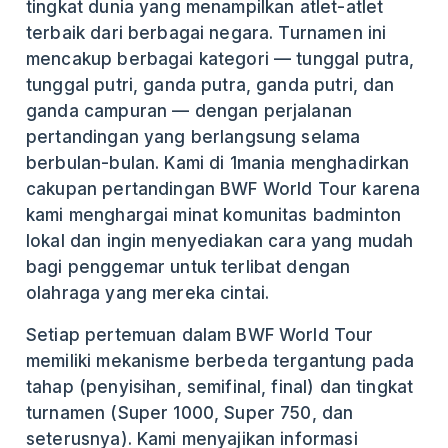
tingkat dunia yang menampilkan atlet-atlet
terbaik dari berbagai negara. Turnamen ini
mencakup berbagai kategori — tunggal putra,
tunggal putri, ganda putra, ganda putri, dan
ganda campuran — dengan perjalanan
pertandingan yang berlangsung selama
berbulan-bulan. Kami di 1mania menghadirkan
cakupan pertandingan BWF World Tour karena
kami menghargai minat komunitas badminton
lokal dan ingin menyediakan cara yang mudah
bagi penggemar untuk terlibat dengan
olahraga yang mereka cintai.
Setiap pertemuan dalam BWF World Tour
memiliki mekanisme berbeda tergantung pada
tahap (penyisihan, semifinal, final) dan tingkat
turnamen (Super 1000, Super 750, dan
seterusnya). Kami menyajikan informasi