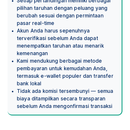
Setiap pertandingan memiliki berbagai
pilihan taruhan dengan peluang yang
berubah sesuai dengan permintaan
pasar real-time
Akun Anda harus sepenuhnya
terverifikasi sebelum Anda dapat
menempatkan taruhan atau menarik
kemenangan
Kami mendukung berbagai metode
pembayaran untuk kemudahan Anda,
termasuk e-wallet populer dan transfer
bank lokal
Tidak ada komisi tersembunyi — semua
biaya ditampilkan secara transparan
sebelum Anda mengonfirmasi transaksi