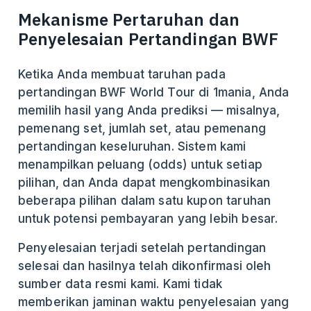
Mekanisme Pertaruhan dan
Penyelesaian Pertandingan BWF
Ketika Anda membuat taruhan pada
pertandingan BWF World Tour di 1mania, Anda
memilih hasil yang Anda prediksi — misalnya,
pemenang set, jumlah set, atau pemenang
pertandingan keseluruhan. Sistem kami
menampilkan peluang (odds) untuk setiap
pilihan, dan Anda dapat mengkombinasikan
beberapa pilihan dalam satu kupon taruhan
untuk potensi pembayaran yang lebih besar.
Penyelesaian terjadi setelah pertandingan
selesai dan hasilnya telah dikonfirmasi oleh
sumber data resmi kami. Kami tidak
memberikan jaminan waktu penyelesaian yang