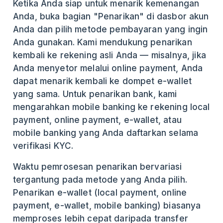
Ketika Anda siap untuk menarik kemenangan
Anda, buka bagian "Penarikan" di dasbor akun
Anda dan pilih metode pembayaran yang ingin
Anda gunakan. Kami mendukung penarikan
kembali ke rekening asli Anda — misalnya, jika
Anda menyetor melalui online payment, Anda
dapat menarik kembali ke dompet e-wallet
yang sama. Untuk penarikan bank, kami
mengarahkan mobile banking ke rekening local
payment, online payment, e-wallet, atau
mobile banking yang Anda daftarkan selama
verifikasi KYC.
Waktu pemrosesan penarikan bervariasi
tergantung pada metode yang Anda pilih.
Penarikan e-wallet (local payment, online
payment, e-wallet, mobile banking) biasanya
memproses lebih cepat daripada transfer