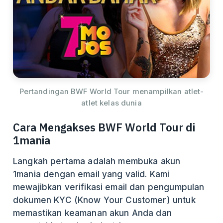
Pertandingan BWF World Tour menampilkan atlet-
atlet kelas dunia
Cara Mengakses BWF World Tour di
1mania
Langkah pertama adalah membuka akun
1mania dengan email yang valid. Kami
mewajibkan verifikasi email dan pengumpulan
dokumen KYC (Know Your Customer) untuk
memastikan keamanan akun Anda dan