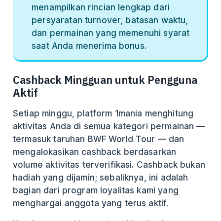
menampilkan rincian lengkap dari
persyaratan turnover, batasan waktu,
dan permainan yang memenuhi syarat
saat Anda menerima bonus.
Cashback Mingguan untuk Pengguna
Aktif
Setiap minggu, platform 1mania menghitung
aktivitas Anda di semua kategori permainan —
termasuk taruhan BWF World Tour — dan
mengalokasikan cashback berdasarkan
volume aktivitas terverifikasi. Cashback bukan
hadiah yang dijamin; sebaliknya, ini adalah
bagian dari program loyalitas kami yang
menghargai anggota yang terus aktif.